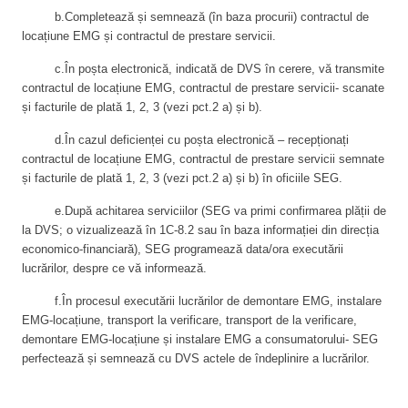
b.Completează și semnează (în baza procurii) contractul de
locațiune EMG și contractul de prestare servicii.
c.În poșta electronică, indicată de DVS în cerere, vă transmite
contractul de locațiune EMG, contractul de prestare servicii- scanate
și facturile de plată 1, 2, 3 (vezi pct.2 a) și b).
d.În cazul deficienței cu poșta electronică – recepționați
contractul de locațiune EMG, contractul de prestare servicii semnate
și facturile de plată 1, 2, 3 (vezi pct.2 a) și b) în oficiile SEG.
e.După achitarea serviciilor (SEG va primi confirmarea plății de
la DVS; o vizualizează în 1C-8.2 sau în baza informației din direcția
economico-financiară), SEG programează data/ora executării
lucrărilor, despre ce vă informează.
f.În procesul executării lucrărilor de demontare EMG, instalare
EMG-locațiune, transport la verificare, transport de la verificare,
demontare EMG-locațiune și instalare EMG a consumatorului- SEG
perfectează și semnează cu DVS actele de îndeplinire a lucrărilor.