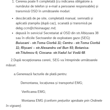
Cererea poate fi completată (cu indicarea obligatorie a
numărului de telefon și e-mail a persoanei responsabile) și
transmisă OSD în următoarele moduri:
descărcată de pe site, completată manual, semnată și
aplicată ștampila (după caz), scanată și transmisă pe
debg.ccm@chisinaugaz.md;
depusă în serviciul Secretariat al OSD din str.Albișoara 38
sau în oficiile Sectoarelor de exploatare gaze (SEG):
Buiucani - str.Toma Ciorbă 11; Centru - str.Toma Ciorbă
11; Rîșcani – str.Alexandru cel Bun 93; Botanica-
str.Titulescu 6; Ciocana- str.Vadul lui Vodă 68
.
2.După recepționarea cererii, SEG va întreprinde următoarele
măsuri:
a.Generează facturile de plată pentru:
Demontarea, locațiunea și transportul EMG;
Verificarea EMG;
Montarea EMG
(conform prețurilor aprobate prin Ordinele
în vigoare)
.