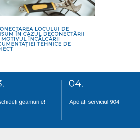
ONECTAREA LOCULUI DE
SUM ÎN CAZUL DECONECTĂRII
 MOTIVUL ÎNCĂLCĂRII
UMENTAȚIEI TEHNICE DE
IECT
.
04.
chideți geamurile!
Apelați serviciul 904