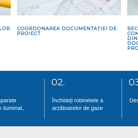
ELOR
COORDONAREA DOCUMENTAȚIEI DE
REC
PROIECT
CON
DIN
DOC
PRO
02.
03
aparate
Închideți robinetele a
Des
e iluminat,
arzătoarelor de gaze