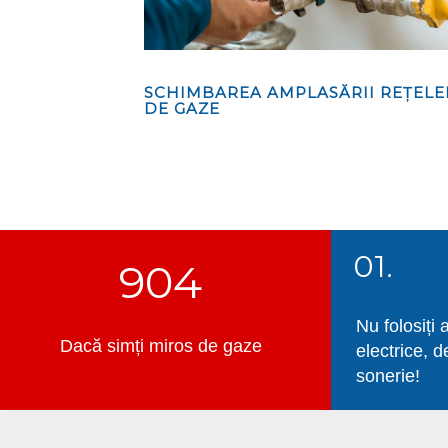
SCHIMBAREA AMPLASĂRII REȚEL
DE GAZE
01.
904
Nu folosiți 
Dacă simți miros de gaze
electrice, d
sonerie!