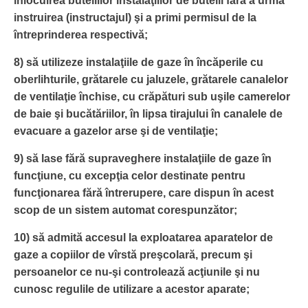
înlocuirea buteliilor instalaţiilor de butelii fără a urma
instruirea (instructajul) şi a primi permisul de la
întreprinderea respectivă;
8) să utilizeze instalaţiile de gaze în încăperile cu
oberlihturile, grătarele cu jaluzele, grătarele canalelor
de ventilaţie închise, cu crăpături sub uşile camerelor
de baie şi bucătăriilor, în lipsa tirajului în canalele de
evacuare a gazelor arse şi de ventilaţie;
9) să lase fără supraveghere instalaţiile de gaze în
funcţiune, cu excepţia celor destinate pentru
funcţionarea fără întrerupere, care dispun în acest
scop de un sistem automat corespunzător;
10) să admită accesul la exploatarea aparatelor de
gaze a copiilor de vîrstă preşcolară, precum şi
persoanelor ce nu-şi controlează acţiunile şi nu
cunosc regulile de utilizare a acestor aparate;