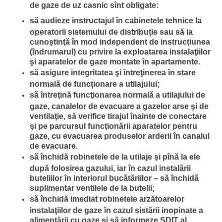
de gaze de uz casnic sînt obligate:
să audieze instructajul în cabinetele tehnice la
operatorii sistemului de distribuție sau să ia
cunoştinţă în mod independent de instrucţiunea
(îndrumarul) cu privire la exploatarea instalaţiilor
şi aparatelor de gaze montate în apartamente.
să asigure integritatea şi întreţinerea în stare
normală de funcționare a utilajului;
să întreţină funcţionarea normală a utilajului de
gaze, canalelor de evacuare a gazelor arse şi de
ventilaţie, să verifice tirajul înainte de conectare
şi pe parcursul funcţionării aparatelor pentru
gaze, cu evacuarea produselor arderii în canalul
de evacuare.
să închidă robinetele de la utilaje şi pînă la ele
după folosirea gazului, iar în cazul instalării
buteliilor în interiorul bucătăriilor – să închidă
suplimentar ventilele de la butelii;
să închidă imediat robinetele arzătoarelor
instalaţiilor de gaze în cazul sistării inopinate a
alimentării cu gaze şi să informeze SDIT al