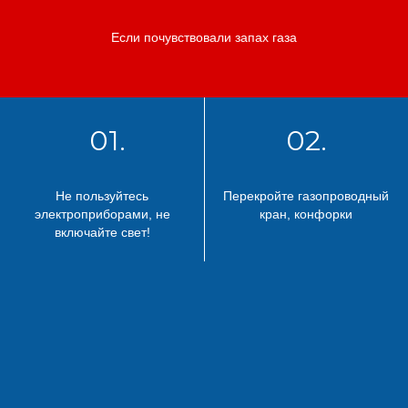
Если почувствовали запах газа
01.
02.
Не пользуйтесь
Перекройте газопроводный
электроприборами, не
кран, конфорки
включайте свет!