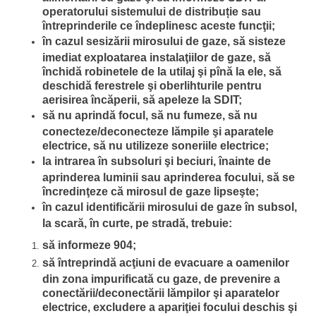
operatorului sistemului de distribuție sau
întreprinderile ce îndeplinesc aceste funcţii;
în cazul sesizării mirosului de gaze, să sisteze
imediat exploatarea instalaţiilor de gaze, să
închidă robinetele de la utilaj şi pînă la ele, să
deschidă ferestrele şi oberlihturile pentru
aerisirea încăperii, să apeleze la SDIT;
să nu aprindă focul, să nu fumeze, să nu
conecteze/deconecteze lămpile şi aparatele
electrice, să nu utilizeze soneriile electrice;
la intrarea în subsoluri şi beciuri, înainte de
aprinderea luminii sau aprinderea focului, să se
încredinţeze că mirosul de gaze lipseşte;
în cazul identificării mirosului de gaze în subsol,
la scară, în curte, pe stradă, trebuie:
să informeze 904;
să întreprindă acţiuni de evacuare a oamenilor
din zona impurificată cu gaze, de prevenire a
conectării/deconectării lămpilor şi aparatelor
electrice, excludere a apariţiei focului deschis şi