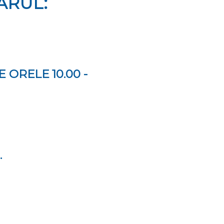
ĂRUL:
 ОRЕLЕ 10.00 -
.
.