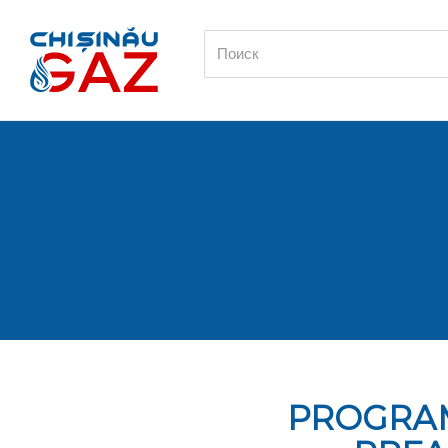
РRОGRАM