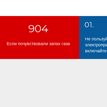
01.
904
Не пользу
Если почувствовали запах газа
электропр
включайте 