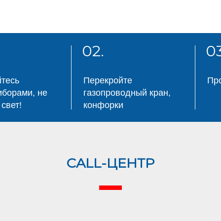
02.
03
йтесь
Перекройте
Пр
иборами, не
газопроводный кран,
свет!
конфорки
CALL-ЦЕНТР